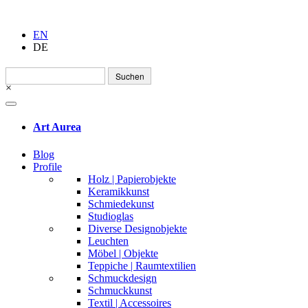
EN
DE
Suchen
nach:
×
Art Aurea
Blog
Profile
Holz | Papierobjekte
Keramikkunst
Schmiedekunst
Studioglas
Diverse Designobjekte
Leuchten
Möbel | Objekte
Teppiche | Raumtextilien
Schmuckdesign
Schmuckkunst
Textil | Accessoires