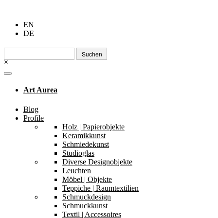
EN
DE
Suchen
nach:
×
Art Aurea
Blog
Profile
Holz | Papierobjekte
Keramikkunst
Schmiedekunst
Studioglas
Diverse Designobjekte
Leuchten
Möbel | Objekte
Teppiche | Raumtextilien
Schmuckdesign
Schmuckkunst
Textil | Accessoires