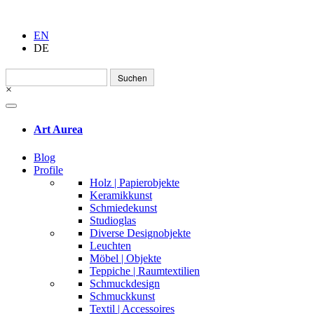
EN
DE
Suchen
nach:
×
Art Aurea
Blog
Profile
Holz | Papierobjekte
Keramikkunst
Schmiedekunst
Studioglas
Diverse Designobjekte
Leuchten
Möbel | Objekte
Teppiche | Raumtextilien
Schmuckdesign
Schmuckkunst
Textil | Accessoires