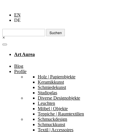
EN
DE
Suchen
nach:
×
Art Aurea
Blog
Profile
Holz | Papierobjekte
Keramikkunst
Schmiedekunst
Studioglas
Diverse Designobjekte
Leuchten
Möbel | Objekte
Teppiche | Raumtextilien
Schmuckdesign
Schmuckkunst
Textil | Accessoires