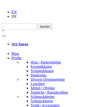
EN
DE
Suchen
nach:
×
Art Aurea
Blog
Profile
Holz | Papierobjekte
Keramikkunst
Schmiedekunst
Studioglas
Diverse Designobjekte
Leuchten
Möbel | Objekte
Teppiche | Raumtextilien
Schmuckdesign
Schmuckkunst
Textil | Accessoires