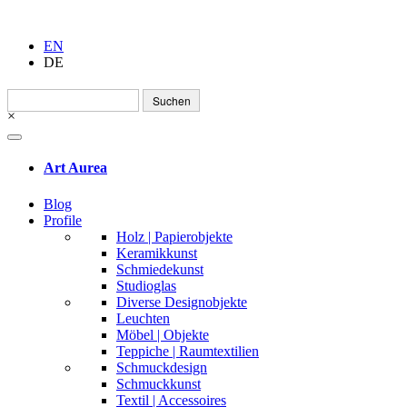
EN
DE
Suchen
nach:
×
Art Aurea
Blog
Profile
Holz | Papierobjekte
Keramikkunst
Schmiedekunst
Studioglas
Diverse Designobjekte
Leuchten
Möbel | Objekte
Teppiche | Raumtextilien
Schmuckdesign
Schmuckkunst
Textil | Accessoires