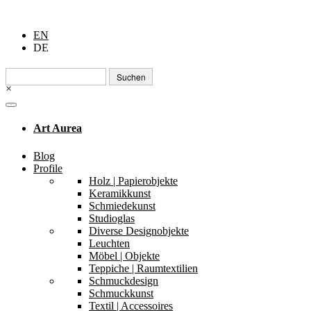
EN
DE
Suchen
nach:
×
Art Aurea
Blog
Profile
Holz | Papierobjekte
Keramikkunst
Schmiedekunst
Studioglas
Diverse Designobjekte
Leuchten
Möbel | Objekte
Teppiche | Raumtextilien
Schmuckdesign
Schmuckkunst
Textil | Accessoires