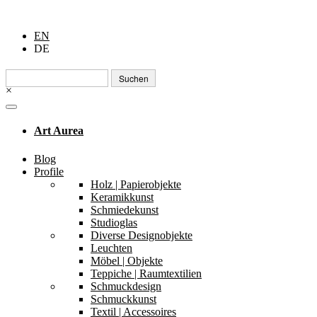
EN
DE
Suchen
nach:
×
Art Aurea
Blog
Profile
Holz | Papierobjekte
Keramikkunst
Schmiedekunst
Studioglas
Diverse Designobjekte
Leuchten
Möbel | Objekte
Teppiche | Raumtextilien
Schmuckdesign
Schmuckkunst
Textil | Accessoires