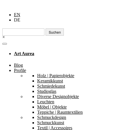
EN
DE
Suchen
nach:
×
Art Aurea
Blog
Profile
Holz | Papierobjekte
Keramikkunst
Schmiedekunst
Studioglas
Diverse Designobjekte
Leuchten
Möbel | Objekte
Teppiche | Raumtextilien
Schmuckdesign
Schmuckkunst
Textil | Accessoires