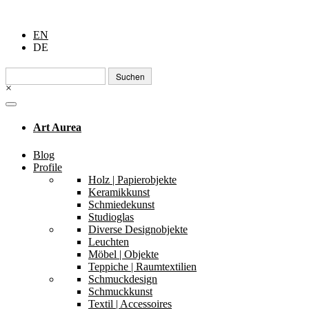
EN
DE
Suchen
nach:
×
Art Aurea
Blog
Profile
Holz | Papierobjekte
Keramikkunst
Schmiedekunst
Studioglas
Diverse Designobjekte
Leuchten
Möbel | Objekte
Teppiche | Raumtextilien
Schmuckdesign
Schmuckkunst
Textil | Accessoires