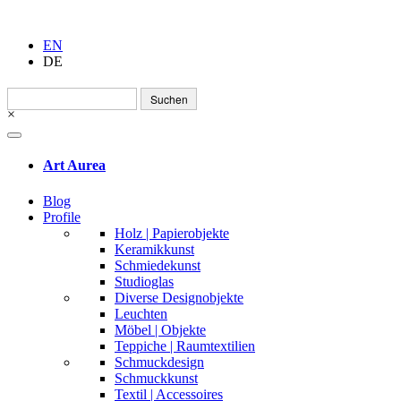
EN
DE
Suchen
nach:
×
Art Aurea
Blog
Profile
Holz | Papierobjekte
Keramikkunst
Schmiedekunst
Studioglas
Diverse Designobjekte
Leuchten
Möbel | Objekte
Teppiche | Raumtextilien
Schmuckdesign
Schmuckkunst
Textil | Accessoires