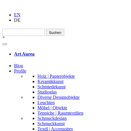
EN
DE
Suchen
nach:
×
Art Aurea
Blog
Profile
Holz | Papierobjekte
Keramikkunst
Schmiedekunst
Studioglas
Diverse Designobjekte
Leuchten
Möbel | Objekte
Teppiche | Raumtextilien
Schmuckdesign
Schmuckkunst
Textil | Accessoires