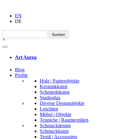
EN
DE
Suchen
nach:
×
Art Aurea
Blog
Profile
Holz | Papierobjekte
Keramikkunst
Schmiedekunst
Studioglas
Diverse Designobjekte
Leuchten
Möbel | Objekte
Teppiche | Raumtextilien
Schmuckdesign
Schmuckkunst
Textil | Accessoires