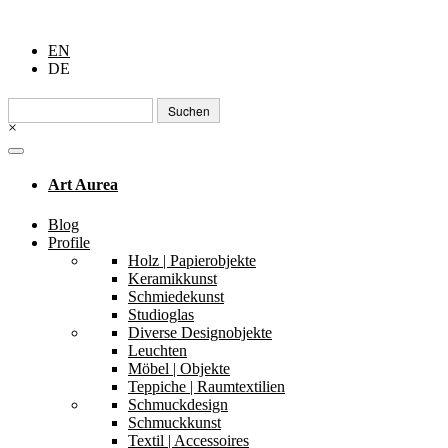
EN
DE
Suchen
nach:
×
Art Aurea
Blog
Profile
Holz | Papierobjekte
Keramikkunst
Schmiedekunst
Studioglas
Diverse Designobjekte
Leuchten
Möbel | Objekte
Teppiche | Raumtextilien
Schmuckdesign
Schmuckkunst
Textil | Accessoires