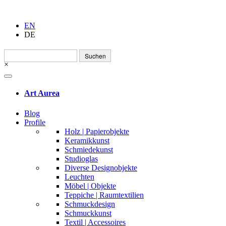
EN
DE
Suchen
nach:
×
Art Aurea
Blog
Profile
Holz | Papierobjekte
Keramikkunst
Schmiedekunst
Studioglas
Diverse Designobjekte
Leuchten
Möbel | Objekte
Teppiche | Raumtextilien
Schmuckdesign
Schmuckkunst
Textil | Accessoires