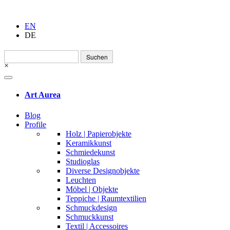
EN
DE
Suchen
nach:
×
Art Aurea
Blog
Profile
Holz | Papierobjekte
Keramikkunst
Schmiedekunst
Studioglas
Diverse Designobjekte
Leuchten
Möbel | Objekte
Teppiche | Raumtextilien
Schmuckdesign
Schmuckkunst
Textil | Accessoires