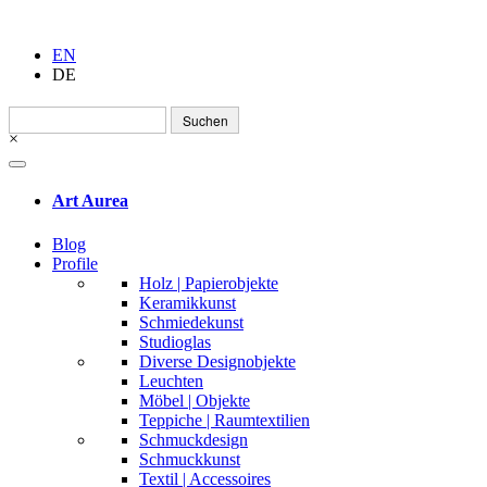
EN
DE
Suchen
nach:
×
Art Aurea
Blog
Profile
Holz | Papierobjekte
Keramikkunst
Schmiedekunst
Studioglas
Diverse Designobjekte
Leuchten
Möbel | Objekte
Teppiche | Raumtextilien
Schmuckdesign
Schmuckkunst
Textil | Accessoires