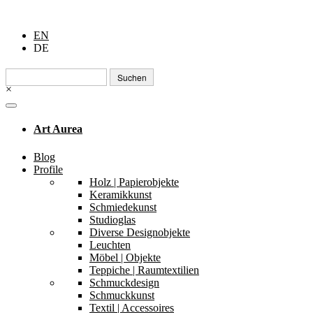
EN
DE
Suchen
nach:
×
Art Aurea
Blog
Profile
Holz | Papierobjekte
Keramikkunst
Schmiedekunst
Studioglas
Diverse Designobjekte
Leuchten
Möbel | Objekte
Teppiche | Raumtextilien
Schmuckdesign
Schmuckkunst
Textil | Accessoires