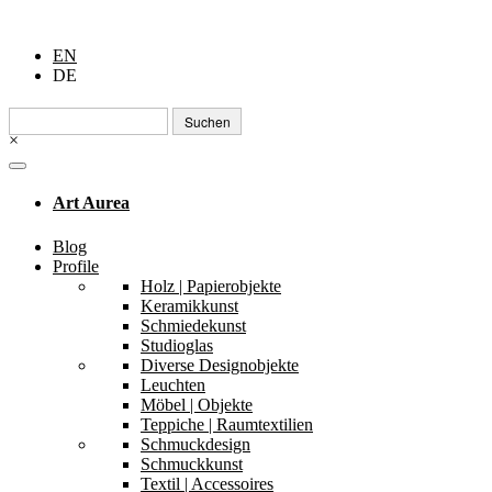
EN
DE
Suchen
nach:
×
Art Aurea
Blog
Profile
Holz | Papierobjekte
Keramikkunst
Schmiedekunst
Studioglas
Diverse Designobjekte
Leuchten
Möbel | Objekte
Teppiche | Raumtextilien
Schmuckdesign
Schmuckkunst
Textil | Accessoires