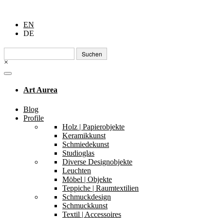
EN
DE
Suchen
nach:
×
Art Aurea
Blog
Profile
Holz | Papierobjekte
Keramikkunst
Schmiedekunst
Studioglas
Diverse Designobjekte
Leuchten
Möbel | Objekte
Teppiche | Raumtextilien
Schmuckdesign
Schmuckkunst
Textil | Accessoires