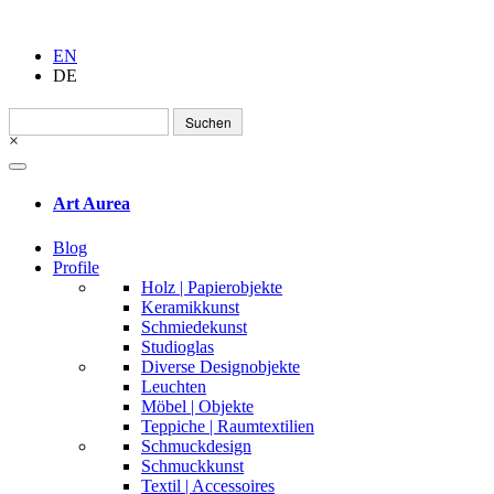
EN
DE
Suchen
nach:
×
Art Aurea
Blog
Profile
Holz | Papierobjekte
Keramikkunst
Schmiedekunst
Studioglas
Diverse Designobjekte
Leuchten
Möbel | Objekte
Teppiche | Raumtextilien
Schmuckdesign
Schmuckkunst
Textil | Accessoires