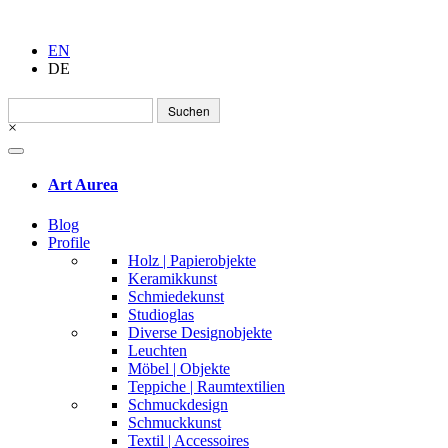
EN
DE
Suchen
nach:
×
Art Aurea
Blog
Profile
Holz | Papierobjekte
Keramikkunst
Schmiedekunst
Studioglas
Diverse Designobjekte
Leuchten
Möbel | Objekte
Teppiche | Raumtextilien
Schmuckdesign
Schmuckkunst
Textil | Accessoires