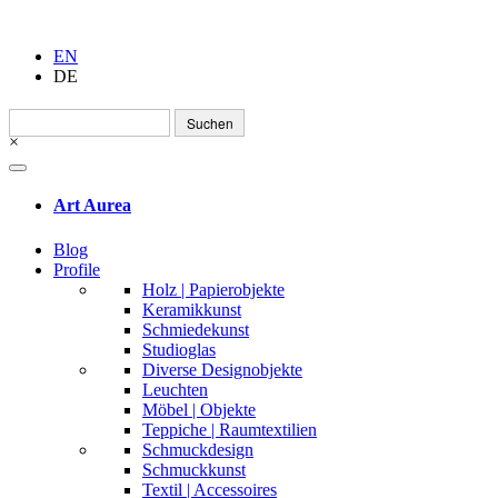
EN
DE
Suchen
nach:
×
Art Aurea
Blog
Profile
Holz | Papierobjekte
Keramikkunst
Schmiedekunst
Studioglas
Diverse Designobjekte
Leuchten
Möbel | Objekte
Teppiche | Raumtextilien
Schmuckdesign
Schmuckkunst
Textil | Accessoires