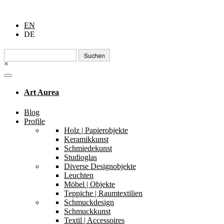
EN
DE
Suchen
nach:
×
Art Aurea
Blog
Profile
Holz | Papierobjekte
Keramikkunst
Schmiedekunst
Studioglas
Diverse Designobjekte
Leuchten
Möbel | Objekte
Teppiche | Raumtextilien
Schmuckdesign
Schmuckkunst
Textil | Accessoires