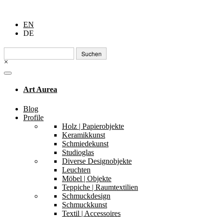
EN
DE
Suchen
nach:
×
Art Aurea
Blog
Profile
Holz | Papierobjekte
Keramikkunst
Schmiedekunst
Studioglas
Diverse Designobjekte
Leuchten
Möbel | Objekte
Teppiche | Raumtextilien
Schmuckdesign
Schmuckkunst
Textil | Accessoires