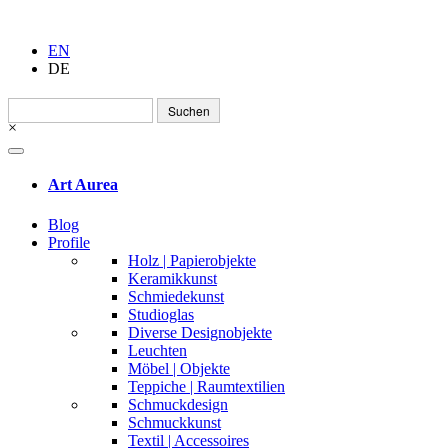
EN
DE
Suchen
nach:
×
Art Aurea
Blog
Profile
Holz | Papierobjekte
Keramikkunst
Schmiedekunst
Studioglas
Diverse Designobjekte
Leuchten
Möbel | Objekte
Teppiche | Raumtextilien
Schmuckdesign
Schmuckkunst
Textil | Accessoires