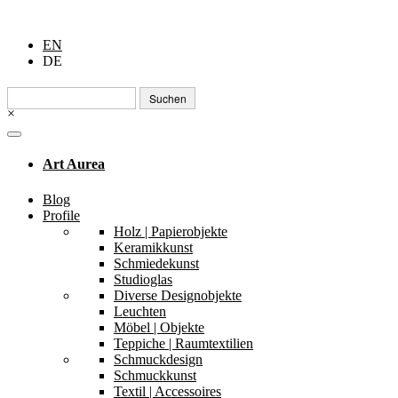
EN
DE
Suchen
nach:
×
Art Aurea
Blog
Profile
Holz | Papierobjekte
Keramikkunst
Schmiedekunst
Studioglas
Diverse Designobjekte
Leuchten
Möbel | Objekte
Teppiche | Raumtextilien
Schmuckdesign
Schmuckkunst
Textil | Accessoires