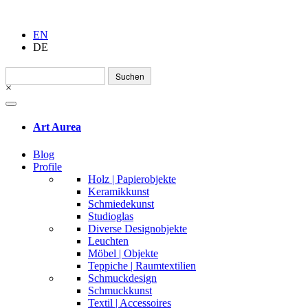
EN
DE
Suchen
nach:
×
Art Aurea
Blog
Profile
Holz | Papierobjekte
Keramikkunst
Schmiedekunst
Studioglas
Diverse Designobjekte
Leuchten
Möbel | Objekte
Teppiche | Raumtextilien
Schmuckdesign
Schmuckkunst
Textil | Accessoires