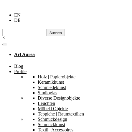
EN
DE
Suchen
nach:
×
Art Aurea
Blog
Profile
Holz | Papierobjekte
Keramikkunst
Schmiedekunst
Studioglas
Diverse Designobjekte
Leuchten
Möbel | Objekte
Teppiche | Raumtextilien
Schmuckdesign
Schmuckkunst
Textil | Accessoires