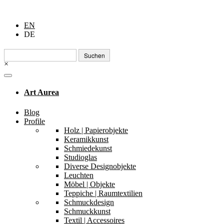
EN
DE
Suchen
nach:
×
Art Aurea
Blog
Profile
Holz | Papierobjekte
Keramikkunst
Schmiedekunst
Studioglas
Diverse Designobjekte
Leuchten
Möbel | Objekte
Teppiche | Raumtextilien
Schmuckdesign
Schmuckkunst
Textil | Accessoires