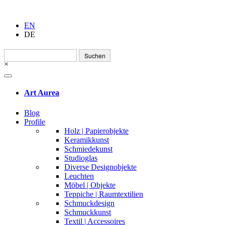
EN
DE
Suchen
nach:
×
Art Aurea
Blog
Profile
Holz | Papierobjekte
Keramikkunst
Schmiedekunst
Studioglas
Diverse Designobjekte
Leuchten
Möbel | Objekte
Teppiche | Raumtextilien
Schmuckdesign
Schmuckkunst
Textil | Accessoires