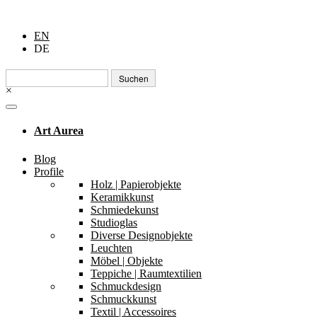
EN
DE
Suchen
nach:
×
Art Aurea
Blog
Profile
Holz | Papierobjekte
Keramikkunst
Schmiedekunst
Studioglas
Diverse Designobjekte
Leuchten
Möbel | Objekte
Teppiche | Raumtextilien
Schmuckdesign
Schmuckkunst
Textil | Accessoires