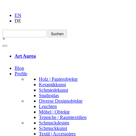
EN
DE
Suchen
nach:
×
Art Aurea
Blog
Profile
Holz | Papierobjekte
Keramikkunst
Schmiedekunst
Studioglas
Diverse Designobjekte
Leuchten
Möbel | Objekte
Teppiche | Raumtextilien
Schmuckdesign
Schmuckkunst
Textil | Accessoires