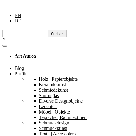
EN
DE
Suchen
nach:
×
Art Aurea
Blog
Profile
Holz | Papierobjekte
Keramikkunst
Schmiedekunst
Studioglas
Diverse Designobjekte
Leuchten
Möbel | Objekte
Teppiche | Raumtextilien
Schmuckdesign
Schmuckkunst
Textil | Accessoires