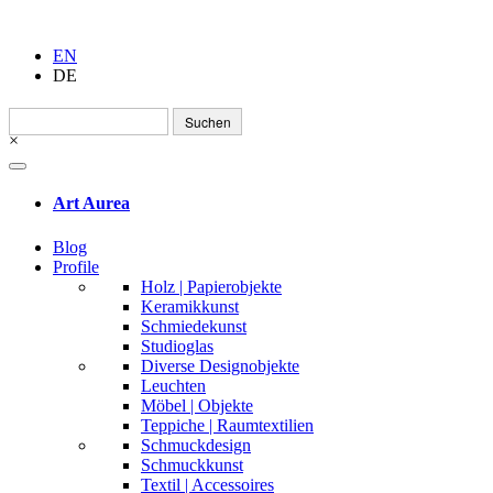
EN
DE
Suchen
nach:
×
Art Aurea
Blog
Profile
Holz | Papierobjekte
Keramikkunst
Schmiedekunst
Studioglas
Diverse Designobjekte
Leuchten
Möbel | Objekte
Teppiche | Raumtextilien
Schmuckdesign
Schmuckkunst
Textil | Accessoires