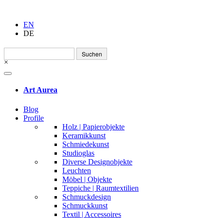
EN
DE
Suchen
nach:
×
Art Aurea
Blog
Profile
Holz | Papierobjekte
Keramikkunst
Schmiedekunst
Studioglas
Diverse Designobjekte
Leuchten
Möbel | Objekte
Teppiche | Raumtextilien
Schmuckdesign
Schmuckkunst
Textil | Accessoires