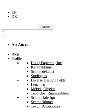
EN
DE
Suchen
nach:
×
Art Aurea
Blog
Profile
Holz | Papierobjekte
Keramikkunst
Schmiedekunst
Studioglas
Diverse Designobjekte
Leuchten
Möbel | Objekte
Teppiche | Raumtextilien
Schmuckdesign
Schmuckkunst
Textil | Accessoires