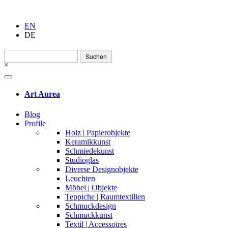
EN
DE
Suchen
nach:
×
Art Aurea
Blog
Profile
Holz | Papierobjekte
Keramikkunst
Schmiedekunst
Studioglas
Diverse Designobjekte
Leuchten
Möbel | Objekte
Teppiche | Raumtextilien
Schmuckdesign
Schmuckkunst
Textil | Accessoires