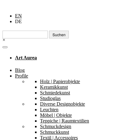
EN
DE
Suchen
nach:
×
Art Aurea
Blog
Profile
Holz | Papierobjekte
Keramikkunst
Schmiedekunst
Studioglas
Diverse Designobjekte
Leuchten
Möbel | Objekte
Teppiche | Raumtextilien
Schmuckdesign
Schmuckkunst
Textil | Accessoires