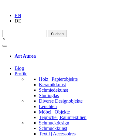
EN
DE
Suchen
nach:
×
Art Aurea
Blog
Profile
Holz | Papierobjekte
Keramikkunst
Schmiedekunst
Studioglas
Diverse Designobjekte
Leuchten
Möbel | Objekte
Teppiche | Raumtextilien
Schmuckdesign
Schmuckkunst
Textil | Accessoires