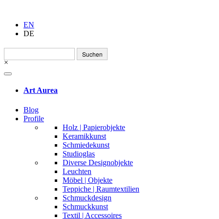
EN
DE
Suchen
nach:
×
Art Aurea
Blog
Profile
Holz | Papierobjekte
Keramikkunst
Schmiedekunst
Studioglas
Diverse Designobjekte
Leuchten
Möbel | Objekte
Teppiche | Raumtextilien
Schmuckdesign
Schmuckkunst
Textil | Accessoires