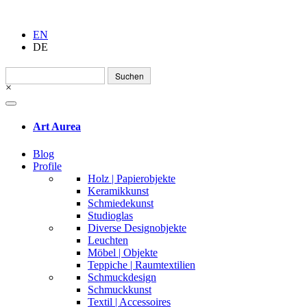
EN
DE
Suchen
nach:
×
Art Aurea
Blog
Profile
Holz | Papierobjekte
Keramikkunst
Schmiedekunst
Studioglas
Diverse Designobjekte
Leuchten
Möbel | Objekte
Teppiche | Raumtextilien
Schmuckdesign
Schmuckkunst
Textil | Accessoires