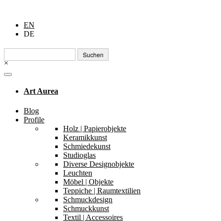
EN
DE
Suchen
nach:
×
Art Aurea
Blog
Profile
Holz | Papierobjekte
Keramikkunst
Schmiedekunst
Studioglas
Diverse Designobjekte
Leuchten
Möbel | Objekte
Teppiche | Raumtextilien
Schmuckdesign
Schmuckkunst
Textil | Accessoires