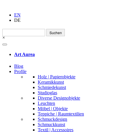
EN
DE
Suchen
nach:
×
Art Aurea
Blog
Profile
Holz | Papierobjekte
Keramikkunst
Schmiedekunst
Studioglas
Diverse Designobjekte
Leuchten
Möbel | Objekte
Teppiche | Raumtextilien
Schmuckdesign
Schmuckkunst
Textil | Accessoires