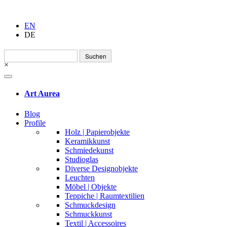
EN
DE
Suchen
nach:
×
Art Aurea
Blog
Profile
Holz | Papierobjekte
Keramikkunst
Schmiedekunst
Studioglas
Diverse Designobjekte
Leuchten
Möbel | Objekte
Teppiche | Raumtextilien
Schmuckdesign
Schmuckkunst
Textil | Accessoires