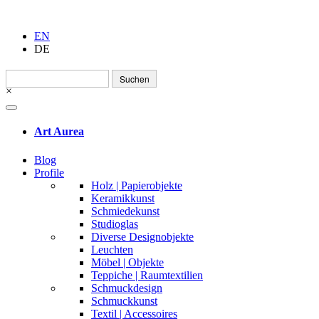
EN
DE
Suchen
nach:
×
Art Aurea
Blog
Profile
Holz | Papierobjekte
Keramikkunst
Schmiedekunst
Studioglas
Diverse Designobjekte
Leuchten
Möbel | Objekte
Teppiche | Raumtextilien
Schmuckdesign
Schmuckkunst
Textil | Accessoires