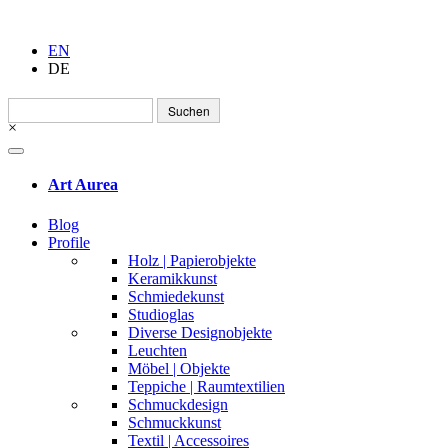
EN
DE
Suchen
nach:
×
Art Aurea
Blog
Profile
Holz | Papierobjekte
Keramikkunst
Schmiedekunst
Studioglas
Diverse Designobjekte
Leuchten
Möbel | Objekte
Teppiche | Raumtextilien
Schmuckdesign
Schmuckkunst
Textil | Accessoires