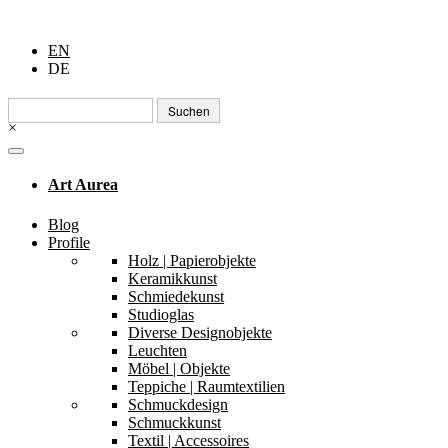
EN
DE
Suchen
nach:
×
Art Aurea
Blog
Profile
Holz | Papierobjekte
Keramikkunst
Schmiedekunst
Studioglas
Diverse Designobjekte
Leuchten
Möbel | Objekte
Teppiche | Raumtextilien
Schmuckdesign
Schmuckkunst
Textil | Accessoires