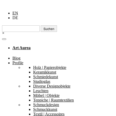
EN
DE
Suchen
nach:
×
Art Aurea
Blog
Profile
Holz | Papierobjekte
Keramikkunst
Schmiedekunst
Studioglas
Diverse Designobjekte
Leuchten
Möbel | Objekte
Teppiche | Raumtextilien
Schmuckdesign
Schmuckkunst
Textil | Accessoires