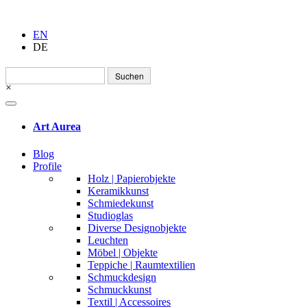
EN
DE
Suchen
nach:
×
Art Aurea
Blog
Profile
Holz | Papierobjekte
Keramikkunst
Schmiedekunst
Studioglas
Diverse Designobjekte
Leuchten
Möbel | Objekte
Teppiche | Raumtextilien
Schmuckdesign
Schmuckkunst
Textil | Accessoires